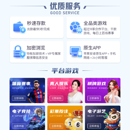
赛增添了不少悬念。过往双方交手时，热刺凭借主
场之利，多次取得优异成绩。然而，不可忽视的是
贝尔格球队在客场同样展现出了不俗的竞争力，他
们在关键时刻总能发挥出色。这种对抗历史使得本
场比赛成为双方的又一次实力比拼。
从具体数据上看，在过去几次交手中，两队各有胜
负，这种均衡态势让人充满期待。而近期两队状态
也有所起伏，使得这一切变得更加复杂化。因此，
本场比赛不仅关乎三分，更是对双方心理和技战术
的一次全面考验。