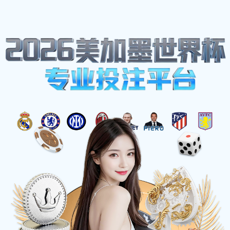
体育明星
首页
体育明星