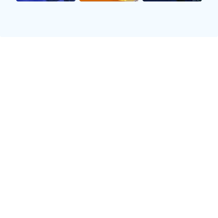
也是俱乐部考察新鲜血液的重要时机。
值得注意的是，在此背景下，一些国家联赛（如沙
特联赛）的崛起吸引了众多明星球员加盟，他们纷
纷追求高薪待遇，进一步推动了全球转会市场格局
变化。这种趋势使得传统强队也不得不重新评估自
身战略，以应对这一逐步加剧的人才竞争。
2、个人品牌塑造的重要性
随着社交媒体和数字营销的发展，国际足球明星越