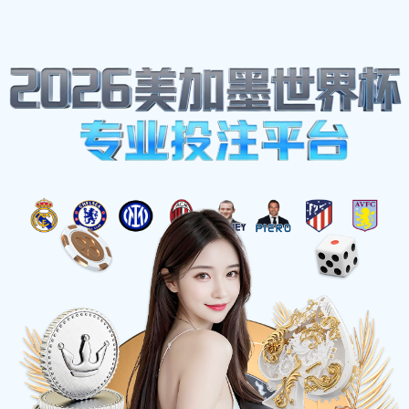
体育明星
首页
体育明星