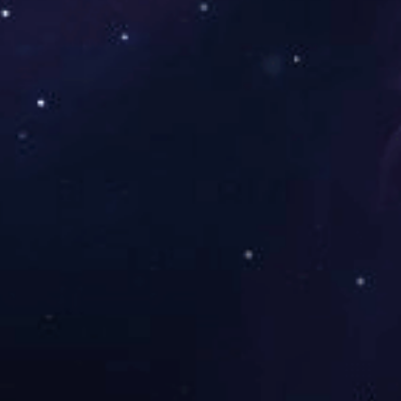
总而言之，无论是在场上还是场下，瑪莎
责任感。因此，其所传递出来的信息远超
量”的典范，为未来无数追梦者铺平道路
总结：
Marta通过自身传奇的一生，从一个小
辛历程充满感人至深的人生故事，不仅彰
平等问题日益增强的话题。从成长过程中
中的偶像及行动楷模，每一个细节都传达
生态度。
Marta不仅是一位优秀的球员，更是推
洒遍每一个渴望进步与变革的人心中。总结
畏精神，我们有理由相信：未来将会有更多
星登场，共同书写属于女人们的新篇章！
杭州排球队耐力提升之道
上一篇：
68年足球传奇的辉煌历程
下一篇：