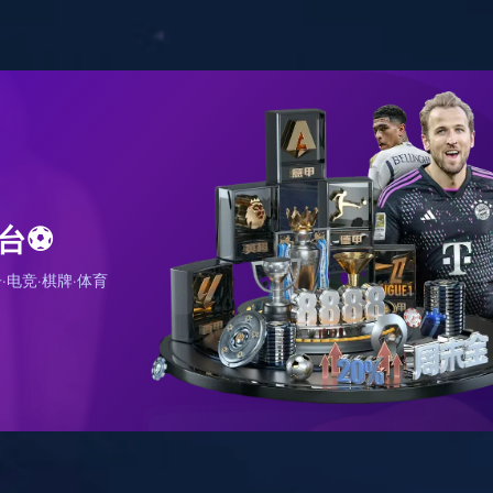
页
介绍星空综合体育
体育热点
体育明星
服务种类
体育明星
首页
体育明星