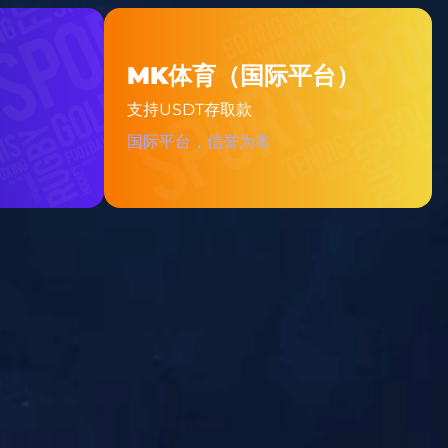
最新资讯
最新转场足球明星名单揭晓引发
球迷热议与期待
2026-01-09 21:06:29
从巅峰到谷底足球明星背后的悲
惨人生故事揭秘
2026-01-04 16:50:03