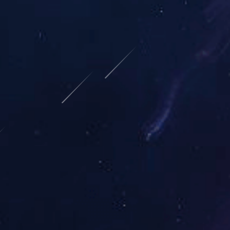
想在这个领域取得成功，就必须不断突破
随着年龄的增长，玛塔逐渐崭露头角。在
越表现引起了教练和 scout 的注意
的才华和坚持，她最终获得了进入国家队
2003年，玛塔首次代表巴西女足参加
瞩目。从那时起，她便开始在国际舞台上