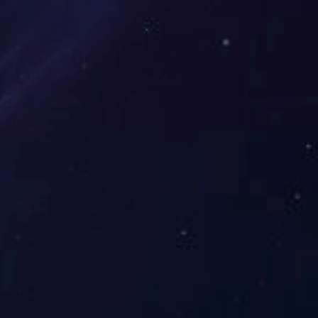
都展现出了作为一名杰出运动员应有的人格魅力与
个人成就本身，她成为现代社会中真实体现“女性力
。
镇女孩成长为全球瞩目的足球明星，这一路走来的艰
显了个人意志，也折射出整个时代背景下对于男女
所面临的一切挑战，到如今成为众多年轻女孩心目
出一种不可阻挡、勇往直前、不屈服命运安排的人
动女子足球发展的先锋，用实际行动将最美好的希望
来说，通过解析Marta传奇之路以及其背后的无
如同Marta一样充满激情与斗志的新一代女足明
与训练策略深度解析
与影响力分析