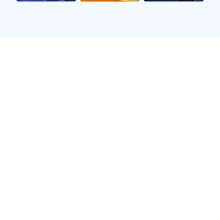
此外，在外部环境因素影响下，例如主场观众的压
力以及对方强劲攻击时，队员们容易产生焦虑情
绪，从而进一步削弱了彼此之间的信任与支持。这
种情况下，即使有良好的个人表现，也难以实现最
佳效果。
2、战术执行能力提升
为了提高深圳排球队的战术执行能力，有必要制定
科学合理且符合实际情况的训练计划。首先，可以
通过引入专业教练资源，加强基础技战术训练，提
高队员们对于基本动作及套路理解和掌握程度。例
如，通过模拟实战演练，使队员们能够熟悉不同场
景下所需采取的战术措施。
其次，应鼓励队员间进行更多互动与交流，通过集
体讨论明确每个成员在特定战术中的角色和责任，