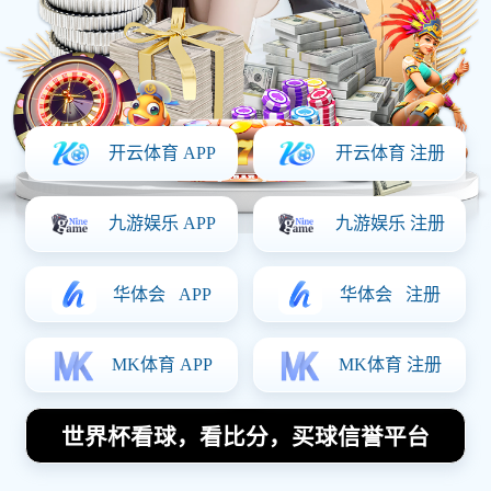
深圳排球队配合表现分析与提升策略
探讨
2025-12-05 20:55:05
本文旨在对深圳排球队的配合表现进行深入分析，
并探讨提升策略。通过对球队整体配合、战术执
行、沟通协作和心理素质等多个方面的剖析，我们
希望能够为深圳排球队的未来发展提供有益的建
议。首先，文章将评估当前深圳排球队在比赛中的
配合表现，识别出影响其团队合作效率的关键因
素。接着，针对每一个方面提出相应的提升策略，
以期增强队伍在比赛中的竞争力。此外，本文还将
结合实际案例，为理论分析提供更具实操性的指
导。最后，通过总结归纳，希望能为其他同类团队
提供借鉴，引导他们在团队配合与战术执行上不断
进步。