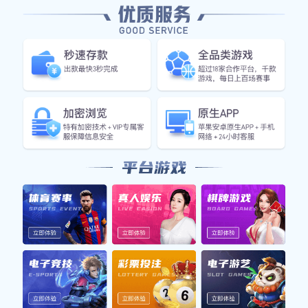
丰富的足球文化和悠久的发展历史。阿根廷和巴西
等国家在国际舞台上屡次取得骄人的成绩，这些球
队不仅培养了无数优秀球员，还形成了独特的战术
体系和比赛风格。特别是在世界杯等重大赛事中，
南美球队总能给观众带来精彩绝伦的比赛。
与此同时，世界足球明星队作为一个集合了全球顶
尖球员的团队，也有着令人瞩目的历史。他们代表
的不仅是个人能力，更是不同国家、不同联赛之间
技艺的碰撞。在这样的背景下，两者相遇，无疑是
一场文化与实力交融的大戏。每一次碰撞都是经
典，每一场较量都充满悬念。