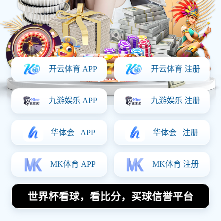
世界足球明星队挑战南美豪强展现足
球魅力与激情的巅峰对决
2025-12-06 02:52:41
在全球足球运动中，南美球队以其独特的技术风格
和强烈的比赛激情而闻名，而世界足球明星队则汇
聚了各国顶级球员，代表着当今足球的最高水平。
本文将围绕“世界足球明星队挑战南美豪强展现足球
魅力与激情的巅峰对决”这一主题，从四个方面进行
详细阐述，包括对阵双方的历史背景、球员风格的
差异、比赛战术与策略，以及这场对决带来的影响
与启示。通过这些方面，我们将深入探讨这场巅峰
对决如何完美展现出足球所蕴含的魅力与激情，成
为全球球迷心中难以磨灭的记忆。
1、对阵双方的历史背景
南美地区素来是世界足球的重要发源地之一，拥有