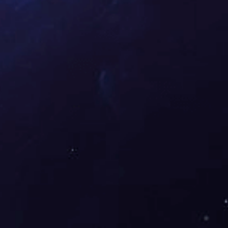
介绍星空综合体育
体育热点
体育明星
服务种类
互动星空综合体育官网