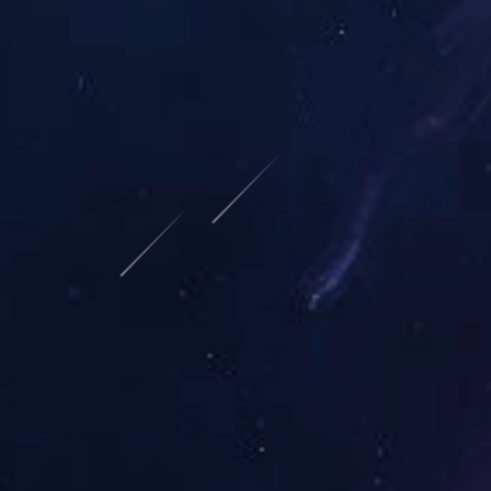
溢的比赛中，美娜第一次体验到了团体协
随着年龄的增长，美娜开始关注职业联赛
罗。她被他们在场上展现出的技术、速度
妙进球，还是在逆境中的坚定信念，都让
的榜样，通过模仿他们艰苦奋斗的人生态
这种偶像崇拜并非盲目，而是建立在对偶