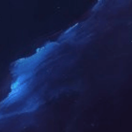
美女变装足球明星的真实身份揭
秘引发热议与关注
2025-12-20 23:22:51
足球明星被替换的背后故事揭晓
你知道是谁吗
2025-12-20 07:38:48
梦中邂逅足球明星他暗恋我心跳
加速的奇妙旅程
2025-12-19 14:51:02
足球明星与詹姆斯的相似之处揭
示了运动员的共同魅力与奋斗精
神
2025-12-16 13:17:39
导航