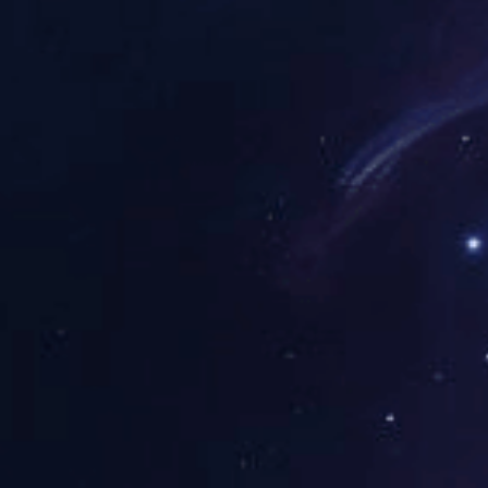
星背后的努力与坚持时，美娜更加坚定了
源，不仅是激情，更是从中获取力量的一
2、人生故事与情感共鸣
美娜总是试图通过研究球星们的人生故事
缺乏症而不得不忍受许多痛苦，但他凭借
白，无论遇到怎样的障碍，只要努力，就
时，她往往会想起梅西，为自己加油打气
C罗则以其刻苦训练著称，他每天都会投
这样的坚持令美娜深受启发，让她意识到
程度上说，这些体育传奇人物成为了她内
行。
此外，美娜还特别喜欢那些关于球队团结
为了共同目标而放下个人恩怨，共同为国
性，同时也培养了她人际交往中的包容心
比赛，还能从中反思自身的人际关系，这
3、追逐过程中的个人成长
随着时间推移，美娜开始参与更多与足球
少年联赛。在这个过程中，她不仅提升了