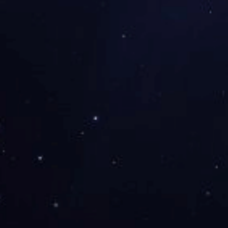
导航
首页
星空·综合(体育中国)官方网站✅🏆
『dtqcwd.com』🏆✅是世界顶级真人游戏
介绍星空综
让生活更精彩!为国内游戏玩家打造的全球
体育热点
最顶级乐趣游戏APP,提供下载、入口、首
体育明星
页、平台、登陆、官网、二十四小时专属客
服在线服务!全球最安全,最信誉,最公平的平
服务种类
台运营商!
互动星空综