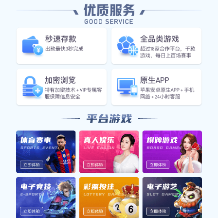
欧美冠军赛汇聚了众多足球世界中的顶尖明星，这
些球员常常是各自国家队和俱乐部的核心。在这其
中，一些球员凭借独特的技术能力和卓越的表现脱
颖而出。例如，某位欧洲联赛中的超级前锋，以其
敏锐的门前嗅觉和强大的身体素质著称，他在比赛
中经常能够创造出机会并为球队打入关键进球。
此外，还有一些年轻的小将，他们在这样的舞台上
展现出惊人的潜力。这些新生代球员不仅继承了前
辈们的优秀传统，还融入了自己的创新风格，为比
赛增添了新的看点。他们往往以快速、灵活、多变
的打法受到观众喜爱，同时也成为未来球队发展的
希望所在。