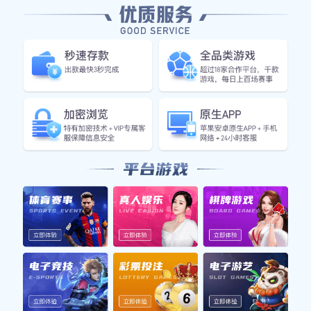
能力和敏锐的球感而闻名。在他的职业生涯中，威
廉姆斯曾帮助多个俱乐部赢得重要比赛，他所表现
出的技术与速度令对手望而生畏。
威廉姆斯最辉煌的时刻是在1895年，当时他所在的
球队夺得了足总杯冠军。他在决赛中的精彩表现，
不仅帮助球队获胜，也奠定了他在英格兰足球史上
的地位。众多年轻球员都将他视为学习榜样，并试
图模仿他的踢球风格。
此外，威廉姆斯还曾多次入选国家队，他代表英格