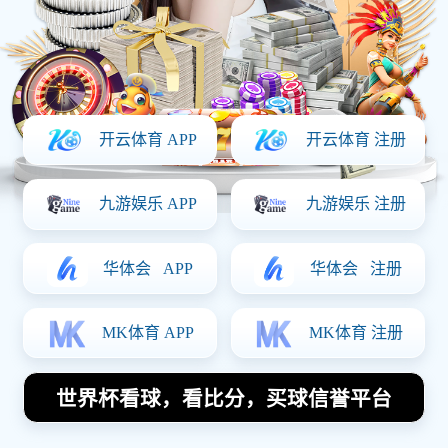
古代足球明星的十位传奇人物及其辉
煌成就盘点
2025-12-13 21:06:02
在足球历史的长河中，许多传奇人物以其卓越的技
艺和令人瞩目的成就铭刻在世人的心中。本文将盘
点十位古代足球明星，他们不仅在比赛场上展现了
超凡的才能，还对足球的发展产生了深远影响。这
些球员或是技术精湛，或是战术高明，或是领导能
力出众，他们的辉煌成就至今仍被人们传颂。通过
对这十位传奇人物的介绍，我们能更深入地了解足
球运动背后的故事，以及它如何逐渐演变为今天全
球最受欢迎的运动之一。
1、阿尔弗雷德·威廉姆斯
阿尔弗雷德·威廉姆斯被誉为19世纪末期英国足球界
的一颗璀璨明珠。他是一名前锋，以其强大的进攻