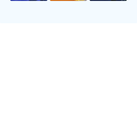
此外，北京排球队还注重科学训练，通过数据分析
和视频回放不断优化战术。在教练组的指导下，运
动员们能够及时调整自己的状态，以应对不同对手
带来的挑战。这种持续学习和进步，使得他们能够
在激烈竞争中始终保持领先地位。
2、其他队伍挑战分析
虽然北京排球队在积分榜上占据优势，但其他省市
代表队也毫不示弱。他们同样拥有优秀的运动员和
成熟的训练体系，在比赛中给予了北京队相当大的
压力。例如，上海、广东等地区的排球队也展现出
了良好的竞技状态，多次制造了悬念，让观众感受
到比赛的不确定性。
特别是在一些关键比赛中，对手通过精确的信息传
递和有效沟通，让比分紧咬不放。面对这样的挑