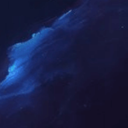
美女变装足球明星的真实身份揭
秘引发热议与关注
2025-12-20 23:22:51
足球明星被替换的背后故事揭晓
你知道是谁吗
2025-12-20 07:38:48
梦中邂逅足球明星他暗恋我心跳
加速的奇妙旅程
2025-12-19 14:51:02
足球明星与詹姆斯的相似之处揭
示了运动员的共同魅力与奋斗精
神
2025-12-16 13:17:39
导航