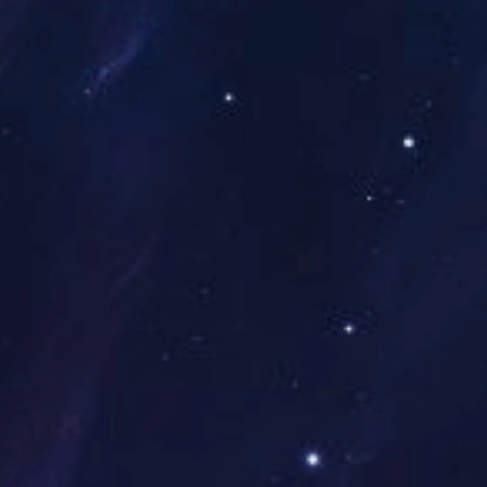
他兴奋地朝观众席挥手，那一瞬间，两人的目光相
中涌起了一种难以言喻的感觉。
同组合作完成任务。在小组讨论中，班长表现出了
孩则用幽默风趣的话语活跃气氛。这次互动使他们
感。从此，他们开始频繁交流，共同探讨学习和生