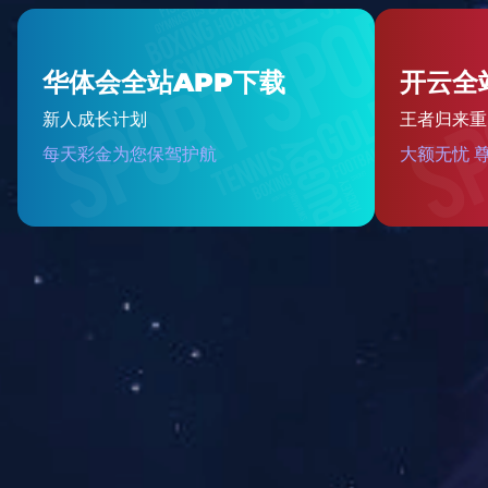
足球明星与女班长的奇妙缘分
2025-12-15 11:32:13
在一个现代化的校园里，足球明星与女班
春的光芒。男孩是校园里的足球明星，在
的班长，温柔善良、才华横溢。他们的相
灵在校园中交融的美好旅程。随着时间的
变，最终 blossomed 成为令人羡
下所绽放出的爱情故事，包括他们如何相
展望。每一个环节都描绘了青春年少时光
1、他们如何相遇
在学校的一次运动会上，男孩正在全力以
校师生的关注。而站在一旁负责赛事组织