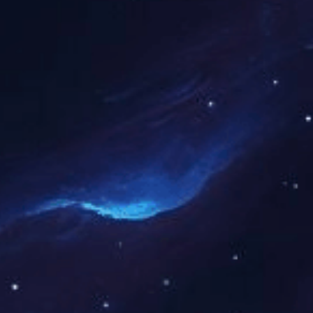
除了精神上的支持，两人还积极参与对方
去观看他的比赛，而他也愿意抽空参加班
式不断增进了解，同时也让彼此愈加欣赏
正是这种持续不断且深入骨髓的支持，让
人生路上的最佳伙伴，共同迎接未来可能
星空综合体育平台
4、未来展望
毕业季临近，两人的未来似乎摆在面前，
进入一所理想大学继续深造，而男孩则希
别对未来有着不同期待，但始终相信只要
自目标而放弃这段珍贵关系，于是决定共
为了维持这份珍贵情感，即便再忙碌，也
分享各自生活中的点滴。在这些互动中，
同时承诺无论身处何地，都不会忘记曾经
他们相信，只要怀揣梦想并携手同行，就
变化，这份来自校园里的爱情故事将永远
回忆。