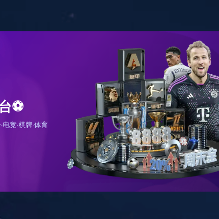
页
介绍星空综合体育
体育热点
体育明星
服务种类
体育明星
首页
体育明星