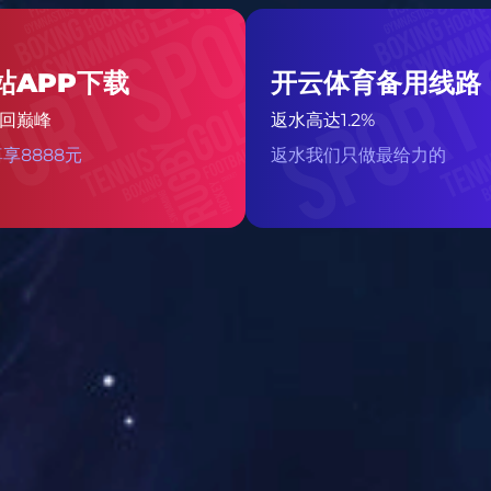
在校园里绽放的爱情故事
长之间的爱情故事如同一颗璀璨的星星，闪耀着青
球场上挥洒汗水、追逐梦想，而女孩则是品学兼优
遇源于一次偶然的机会，而随之而来的便是两颗心
推移，他们在一起经历了欢笑与泪水，成长与蜕
慕的一对。这篇文章将从四个方面详细阐述这个奇妙缘分
遇、共同经历的挑战、彼此支持与鼓励，以及未来
中的纯真爱恋，让人感受到那种明媚动人的情感。
赴地参加足球比赛，他如风般迅猛的身影引起了全
和记录成绩的正是班长，她不仅要管理各项事务，