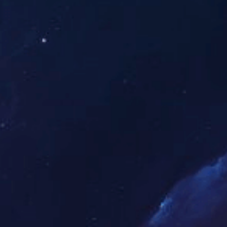
四月份足球明星风采大赏：谁将
成为绿茵场上的焦点人物
2025-12-25 03:51:39
与我分享你对足球明星的看法与
故事，让我们一起探讨他们的成
就与影响
2025-12-24 10:10:09
史上最帅气的动作足球明星盘点
他们的魅力与风采
2025-12-23 16:51:18
深圳篮球队在欧锦赛中的意识表
现分析与启示
2025-12-23 00:31:20
全球瞩目的足球巨星们的精彩人
生与成就简介
2025-12-22 06:47:50
2023年现世足球明星排行榜揭晓
谁将成为全球足坛的顶尖巨星
2025-12-21 15:09:54