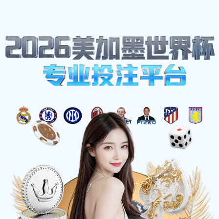
体育明星
首页
体育明星