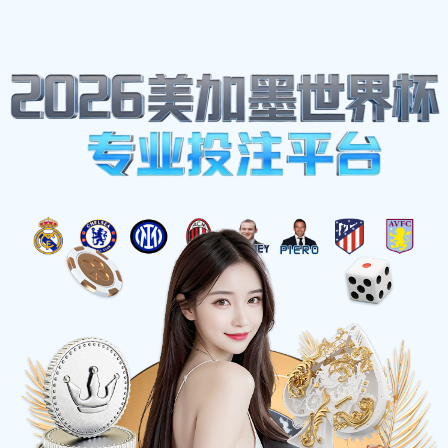
体育明星
首页
体育明星