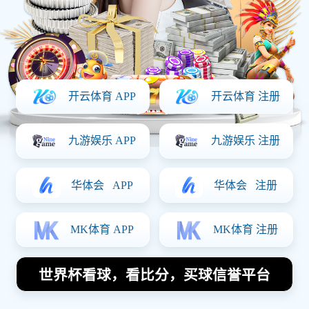
卡西斯足球比赛精彩对决各队争夺冠
军荣耀与胜利
2025-04-29 21:18:32
卡西斯足球比赛是一场备受瞩目的体育盛事，各队
在赛场上展开了激烈的角逐，争夺冠军的荣耀与胜
利。本文将从比赛的精彩瞬间、球队的战术分析、
球员的表现以及观众的热情四个方面进行详细阐
述。通过对这些方面的深入探讨，我们将全面了解
卡西斯足球比赛的魅力所在，以及各队在争夺冠军
过程中所展现出的拼搏精神和团队合作。无论是场
上的激烈对抗，还是场下的热情支持，卡西斯足球
比赛都为观众带来了无与伦比的观赛体验。
1、比赛的精彩瞬间
在卡西斯足球比赛中，精彩瞬间层出不穷。每一场
比赛都充满了悬念和惊喜，球员们在场上的表现让