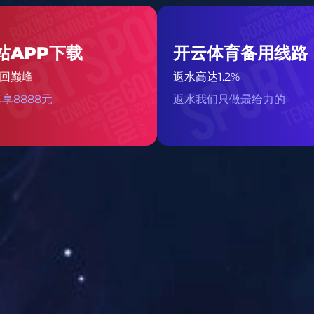
决揭示篮球战术与团队协作的完美结
胜利的关键。火箭队与上海大鲨鱼的对决不仅是一
。本文将从战术运用、团队配合、球员表现和心理
示篮球运动中的完美结合。通过分析双方在比赛中
精神的融合，以及在高强度竞争中，如何通过有效
的目标。这场对决不仅展现了球员们个人能力的极
上所展现出的凝聚力和创造力。
强调空间拉开和外线投篮。在对阵上海大鲨鱼时，
击来撕裂对手防线。他们频繁利用挡拆配合，让持