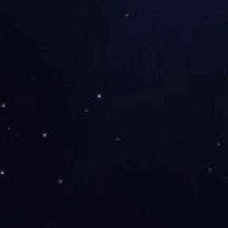
导航
首页
星空·综合(体育中国)官方网站✅🏆
『dtqcwd.com』🏆✅是世界顶级真人游戏
介绍星空综
让生活更精彩!为国内游戏玩家打造的全球
体育热点
最顶级乐趣游戏APP,提供下载、入口、首
体育明星
页、平台、登陆、官网、二十四小时专属客
服在线服务!全球最安全,最信誉,最公平的平
服务种类
台运营商!
互动星空综