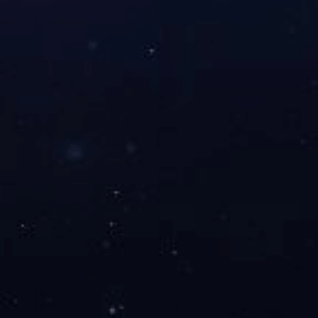
网站地图
XML
合体育
合体育官网