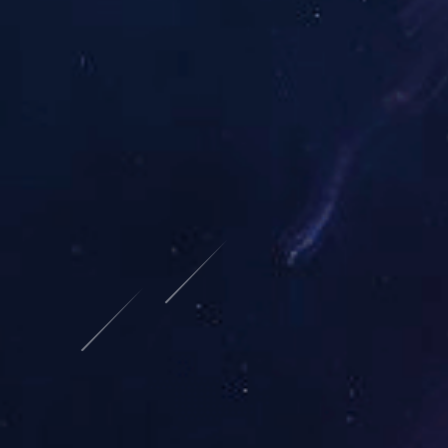
球者获得更好的出手机会，同时也为其他
排，使得上海大鲨鱼难以适应。
与此同时，上海大鲨鱼则采取了相对稳健
来限制火箭队外线射手的发挥。在比赛中
箭队的一些进攻套路。这种针对性的战术
此外，两队在赛场上的临场指挥同样至关