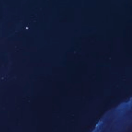
四月份足球明星风采大赏：谁将
成为绿茵场上的焦点人物
2025-12-25 03:51:39
与我分享你对足球明星的看法与
故事，让我们一起探讨他们的成
就与影响
2025-12-24 10:10:09
史上最帅气的动作足球明星盘点
他们的魅力与风采
2025-12-23 16:51:18
深圳篮球队在欧锦赛中的意识表
现分析与启示
2025-12-23 00:31:20
全球瞩目的足球巨星们的精彩人
生与成就简介
2025-12-22 06:47:50
2023年现世足球明星排行榜揭晓
谁将成为全球足坛的顶尖巨星
2025-12-21 15:09:54