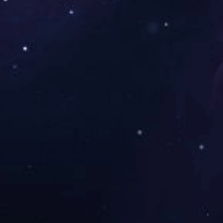
本身。
最后，在赛后总结阶段，对于各个环节进
是成功还是失败，都需要从中汲取经验教
种精神层面的坚持，将推动两支球队向更
总结：
综上所述，火箭队与上海大鲨鱼之间的不
慧上的碰撞。从战术运用到团队配合，再
的重要组成部分。这一切共同构成了一幅
赛中的真实魅力。
未来，无论是哪支球队，都将在不断磨炼
篮球发展的动力源泉。正是在一次次较量
每位参与其中的人都能牢记篮球精神，不
朱霍勒迪的篮球之路与职
上一篇：
加维的崛起与未来展望：
下一篇：