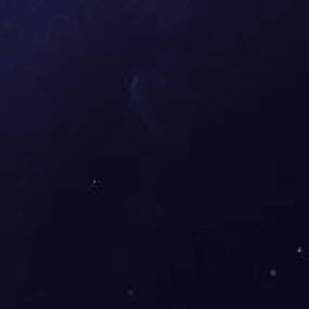
介绍星空综合体育
体育热点
体育明星
服务种类
互动星空综合体育官网