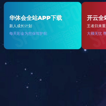
火箭队与上海大鲨鱼的精彩对
合
2025-08-10 03:06:39
在篮球的世界中，战术与团队协作是取得
场比赛，更是两支球队智慧和默契的较量
战四个方面深入探讨这场精彩对决如何揭
的具体表现，我们能够清晰地看到技术与
的沟通与协作来克服困难，最终实现胜利
致，也突显了整个团队在瞬息万变的赛场
1、战术运用之精妙
火箭队以快速进攻著称，他们的战术理念
火箭队依然保持了这一风格，通过快速反