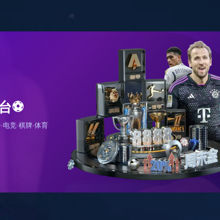
页
介绍星空综合体育
体育热点
体育明星
服务种类
体育热点
首页
体育热点