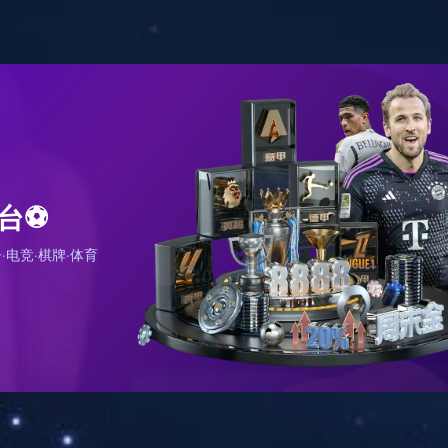
页
介绍星空综合体育
体育热点
体育明星
服务种类
体育热点
首页
体育热点