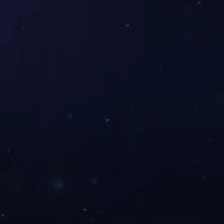
彩对决揭示篮球战术与团队协作的完美结合
到足坛巨星的成长之路与未来展望
网站地图
XML
合体育