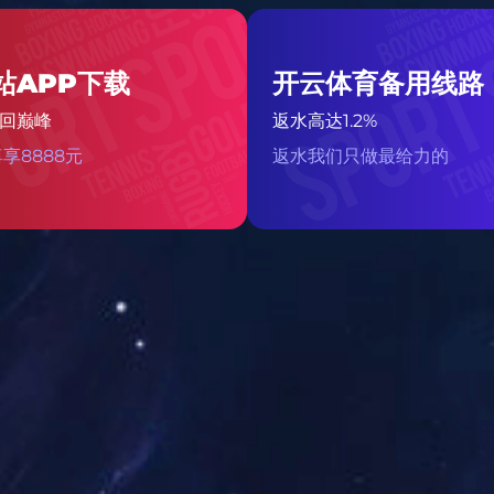
他在足球界的影响与贡献
借其出色的技术和对比赛的深刻理解，在足球界迅
影响与贡献，从他的个人成长历程、技战术特点、
详细阐述。首先，加维从小在巴萨青训营接受系统
球员。其次，他以独特的技战术风格而闻名，能够
求。此外，加维不仅在俱乐部层面表现突出，还在
足球的新希望。最后，展望未来，加维有望继续发
中的一颗新星。从小，他就表现出了极高的足球天
年队开始便展露头角，不断打破年龄段的记录，吸