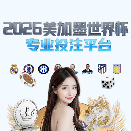
体育热点
首页
体育热点