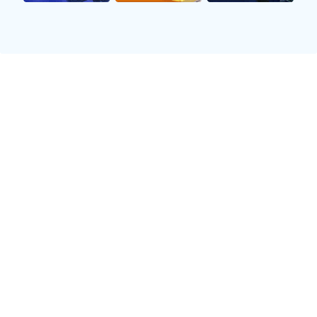
同时，这场比赛也吸引了大量球迷关注，不仅因为
两支球队实力相当，更因为他们所拥有的一众明星
球员。这些因素共同构成了此次对抗赛的高关注
度，使得整个篮球界对此次交锋充满期待。
2、关键球员表现解析
本场比赛中，两队均有多名明星球员展现出了卓越
水平。对于骑士而言，勒布朗·詹姆斯无疑是全场焦
点，他凭借个人能力不断撕扯对方防线，以多种方
式得分。同时，他也发挥出色，在组织进攻上给予
了球队极大支持。
而对于勇士来说，斯蒂芬·库里的表现同样不容小
觑。他用精准的三分投射一次又一次地打击骑士防
线，让对手始终处于被动状态。此外，他在关键时
刻展现出的冷静和果断，为球队稳住了局势。
除了这两位超级巨星，各自阵营中的其他角色球员