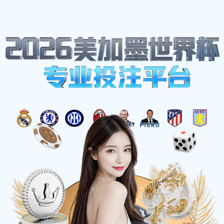
体育热点
首页
体育热点