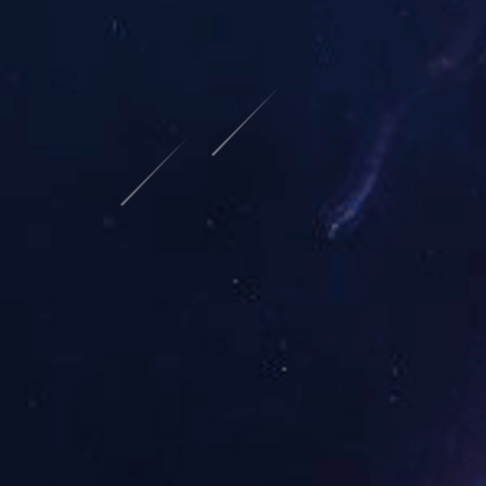
够通过迅速判断对方防线的位置变化，选
同时，在复杂多变的比赛环境中，一些球
的战术，还能在瞬息万变中灵活应变。这
而是能够主动掌控比赛节奏，引导队伍朝
此外，这种战术意识还体现在团队配合上
合，通过精妙传递和跑位来撕开对手防线