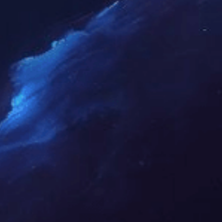
美女变装足球明星的真实身份揭
秘引发热议与关注
2025-12-20 23:22:51
足球明星被替换的背后故事揭晓
你知道是谁吗
2025-12-20 07:38:48
梦中邂逅足球明星他暗恋我心跳
加速的奇妙旅程
2025-12-19 14:51:02
足球明星与詹姆斯的相似之处揭
示了运动员的共同魅力与奋斗精
神
2025-12-16 13:17:39
导航