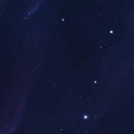
择最佳传球路线，从而帮助球队制造进攻机会。
员凭借卓越的决策能力，不仅能有效执行教练布置
种能力使得他们在面对强敌时，不至于陷入被动，
着有利方向发展。
。聪明的足球明星们懂得如何利用彼此之间默契配
，让整个球队呈现出更高效、更流畅的进攻状态。