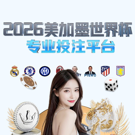
体育热点
首页
体育热点