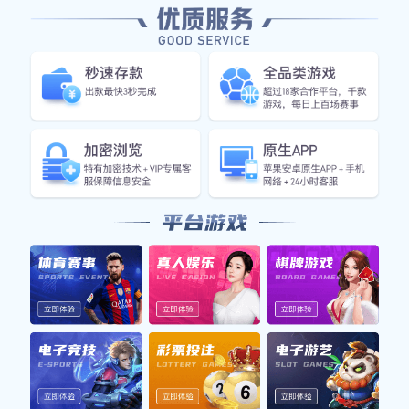
影响比赛的结果。许多传奇球员虽然技能高超，但
也会在紧张时刻出现简单的传球失误。例如，在
2014年世界杯上，阿根廷门将诺伊尔在面对德国队
进攻时，意外地将球踢到了对方脚下，导致对方轻
松得分。这一瞬间迅速成为了媒体讨论的焦点，让
诺伊尔这个原本无可挑剔的表现蒙上了阴影。
另一位伟大的前锋亨利同样经历过这样的低级错
误。在一次重要比赛中，他为了完成一记简单的射
门，却因为脚步不稳而未能命中目标。这种离谱的
失误不仅让他的球队遗憾丢分，更令他本人感到懊
悔不已。这些例子表明，无论多么出色，这些巨星
都有可能在压力之下出现意想不到的问题。