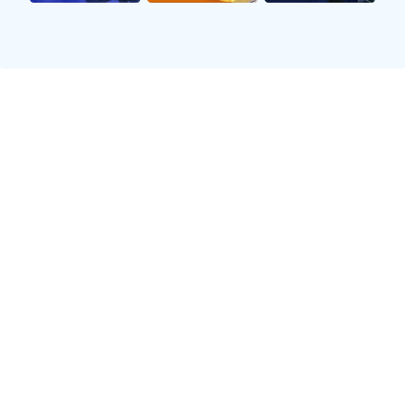
此外，还有像贝克汉姆这样的传奇人物，他以精湛
的任意球技艺闻名，但在某次重要赛事中，他却因
为一记简单传球不准确被骂得体无完肤。这种看似
微不足道的小错误，被放大后却足以让人们忘记了
他之前辉煌的一切。因此，可以说技术上的小疏忽
往往会带来重大的影响。
2、战术判断失误
除了技术层面的失误，战术判断也是决定比赛成败
的重要因素。一些传奇球员由于对局势的不正确判
断而做出了错误决策，从而直接影响了球队表现。
例如，在某场关键对阵里，一位知名后卫因过于自
信选择提前上前压迫，而被对手抓住机会反击成功
打入一球。这种因为战术布置不当造成的失分，让
人们不得不重新审视这位后卫在关键时刻是否真正