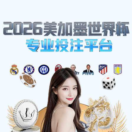
体育热点
首页
体育热点