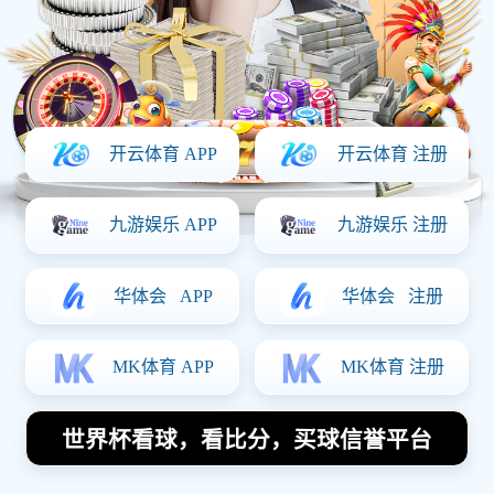
上海篮球队在世界锦标赛中的奋斗与
荣耀之路全景回顾
2025-12-07 20:08:26
本文将回顾上海篮球队在世界锦标赛中的奋斗与荣
耀之路，展现其在国际舞台上的拼搏精神与辉煌成
就。首先，文章将分析球队的历史背景和发展历
程，探讨其如何从地方性球队逐步成长为具有国际
竞争力的强队。接着，我们将重点回顾上海篮球队
在各个锦标赛中的精彩表现，包括关键比赛的战术
策略、球员的突出表现以及教练团队的贡献。此
外，文章还将讨论球队在面对挑战时展现出的韧性
和团结，包括如何克服伤病和逆境。最后，我们将
总结上海篮球队未来的发展方向，以及他们对中国
篮球事业的重要意义。
1、球队历史与发展